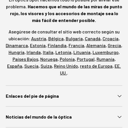
problema.
Hacemos que el mundo de las miras de punto
rojo, los visores y los accesorios de montaje sea lo
más fácil de entender posible.
Asegúrese de consultar el sitio web correcto según su
ubicación:
Austria
,
Bélgica
,
Bulgaria
,
Canadá
,
Croacia
,
Dinamarca
,
Estonia
,
Finlandia
,
Francia
,
Alemania
,
Grecia
,
Hungría
,
Irlanda
,
Italia
,
Letonia
,
Lituania
,
Luxemburgo
,
Países Bajos
,
Noruega
,
Polonia
,
Portugal
,
Rumanía
,
España
,
Suecia
,
Suiza
,
Reino Unido
,
resto de Europa
,
EE.
UU.
.
Enlaces del pie de página
Noticias del mundo de la óptica