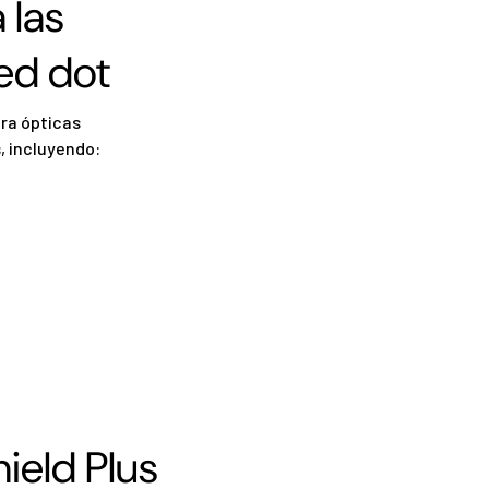
 las
red dot
ra ópticas
, incluyendo:
ield Plus