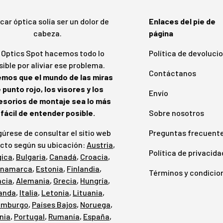
car óptica solía ser un dolor de
Enlaces del pie de
cabeza.
página
 Optics Spot hacemos todo lo
Política de devoluci
sible por aliviar ese problema.
Contáctanos
mos que el mundo de las miras
 punto rojo, los visores y los
Envío
esorios de montaje sea lo más
fácil de entender posible.
Sobre nosotros
úrese de consultar el sitio web
Preguntas frecuent
cto según su ubicación:
Austria
,
Política de privacida
gica
,
Bulgaria
,
Canadá
,
Croacia
,
inamarca
,
Estonia
,
Finlandia
,
Términos y condicio
ncia
,
Alemania
,
Grecia
,
Hungría
,
landa
,
Italia
,
Letonia
,
Lituania
,
emburgo
,
Países Bajos
,
Noruega
,
nia
,
Portugal
,
Rumanía
,
España
,