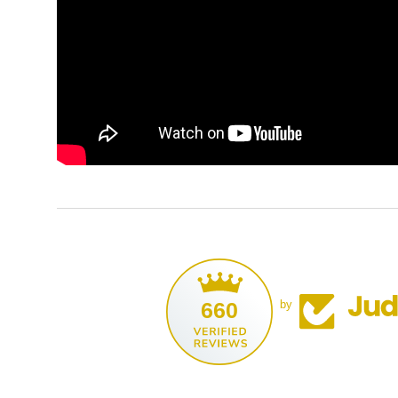
660
by