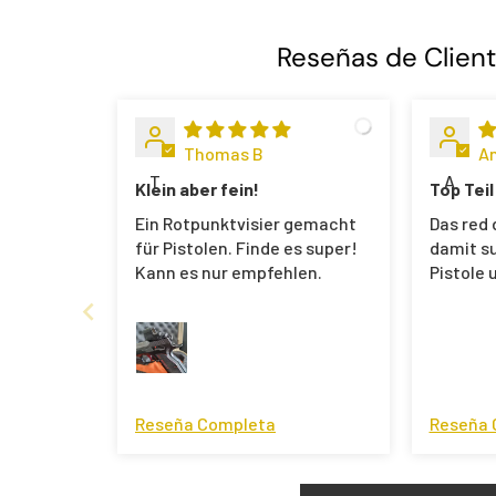
Reseñas de Clien
Thomas B
A
T
A
Klein aber fein!
Top Teil
Ein Rotpunktvisier gemacht
Das red 
für Pistolen. Finde es super!
damit su
Kann es nur empfehlen.
Pistole 
Reseña Completa
Reseña 