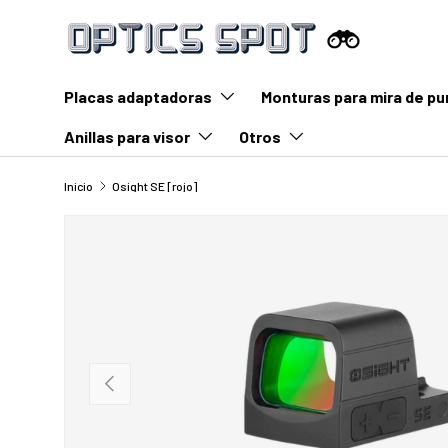
Saltar al contenido
Placas adaptadoras
Monturas para mira de pu
Anillas para visor
Otros
Inicio
Osight SE [rojo]
Anterior