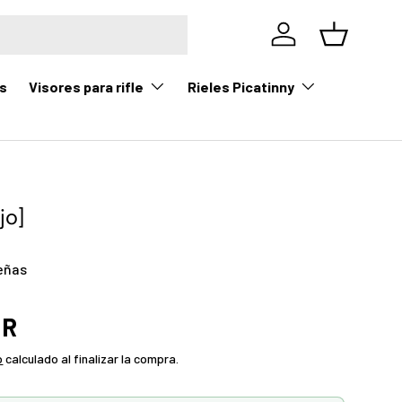
Iniciar sesión
Cesta
Visores para rifle
Rieles Picatinny
s
jo]
eñas
UR
o
calculado al finalizar la compra.