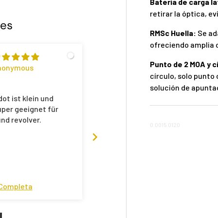
Batería de carga la
retirar la óptica, e
tes
RMSc Huella:
Se ad
ofreciendo amplia 
Punto de 2 MOA y c
nonymous
Thomas Fritsche
círculo, solo punto 
T
solución de apuntado
dot ist klein und
Schnelle Lieferung. Alles
per geeignet für
bestens. Danke
und revolver.
0.0015.0120
Completa
Reseña Completa