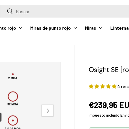
Buscar
Buscar
nto rojo
Miras de punto rojo
Miras
Linterna
Osight SE [ro
4 res
€239,95 E
Siguiente
Impuesto incluido
Enví