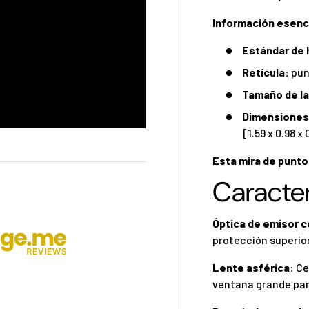
Información esenc
Estándar de 
Retícula:
pun
Tamaño de la
Dimensiones 
[1.59 x 0.98 x 
Esta mira de punto 
Caracter
Óptica de emisor c
protección superior
Lente asférica:
Cer
ventana grande para