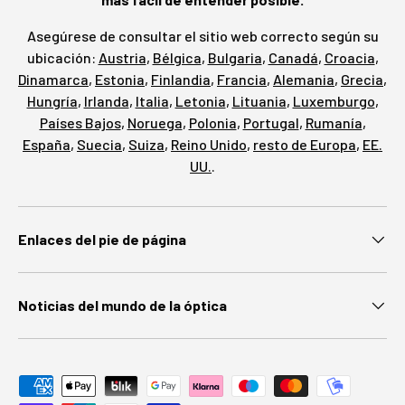
Asegúrese de consultar el sitio web correcto según su
ubicación:
Austria
,
Bélgica
,
Bulgaria
,
Canadá
,
Croacia
,
Dinamarca
,
Estonia
,
Finlandia
,
Francia
,
Alemania
,
Grecia
,
Hungría
,
Irlanda
,
Italia
,
Letonia
,
Lituania
,
Luxemburgo
,
Países Bajos
,
Noruega
,
Polonia
,
Portugal
,
Rumanía
,
España
,
Suecia
,
Suiza
,
Reino Unido
,
resto de Europa
,
EE.
UU.
.
Enlaces del pie de página
Noticias del mundo de la óptica
Métodos de pago aceptados