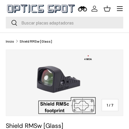
Menú
Saltar al contenido
Iniciar sesión
Cesta
Buscar
Buscar
Inicio
Shield RMSw [Glass]
de
1
/
7
Shield RMSw [Glass]