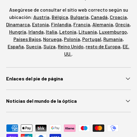
Asegúrese de consultar el sitio web correcto según su
ubicación:
Austria
,
Bélgica
,
Bulgaria
,
Canadá
,
Croacia
,
Dinamarca
,
Estonia
,
Finlandia
,
Francia
,
Alemania
,
Grecia
,
Hungría
,
Irlanda
,
Italia
,
Letonia
,
Lituania
,
Luxemburgo
,
Países Bajos
,
Noruega
,
Polonia
,
Portugal
,
Rumanía
,
España
,
Suecia
,
Suiza
,
Reino Unido
,
resto de Europa
,
EE.
UU.
.
Enlaces del pie de página
Noticias del mundo de la óptica
Métodos de pago aceptados