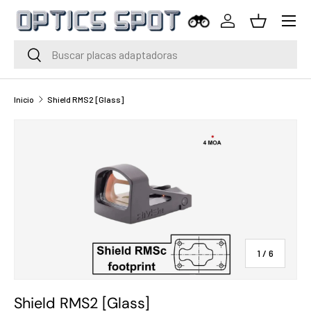
Menú
Saltar al contenido
Iniciar sesión
Cesta
Buscar
Buscar
Inicio
Shield RMS2 [Glass]
de
1
/
6
Shield RMS2 [Glass]