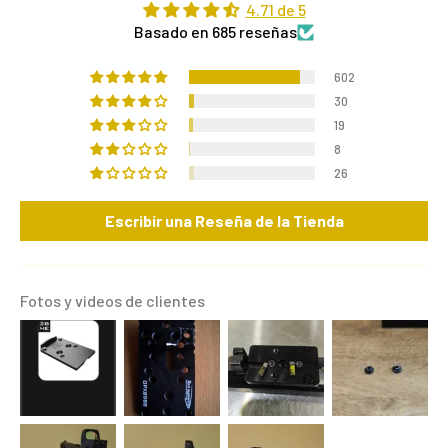
4.71 de 5
Basado en 685 reseñas
602
30
19
8
26
Escribir una Reseña de la Tienda
Fotos y videos de clientes