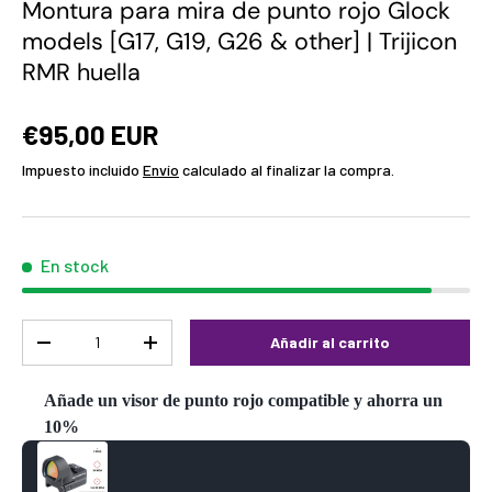
Montura para mira de punto rojo Glock
models [G17, G19, G26 & other] | Trijicon
RMR huella
€95,00 EUR
Impuesto incluido
Envío
calculado al finalizar la compra.
En stock
Cant.
Añadir al carrito
-
+
Añade un visor de punto rojo compatible y ahorra un
10%
Use the Previous and Next buttons to navigate through product reco