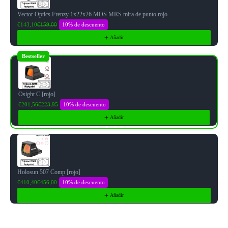
Vector Optics Frenzy 1x22x26 MOS MRS mira de punto rojo
10% de descuento
€143,10
€159,00
Añadir
Bestseller
Osight C [rojo]
10% de descuento
€201,56
€223,95
Añadir
Holosun 507 Comp [rojo]
10% de descuento
€410,40
€456,00
Añadir