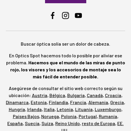
Facebook
Instagram
YouTube
Buscar óptica solía ser un dolor de cabeza.
En Optics Spot hacemos todo lo posible por aliviar ese
problema.
Hacemos que el mundo de las miras de punto
rojo, los visores y los accesorios de montaje sea lo
más fácil de entender posible.
Asegúrese de consultar el sitio web correcto según su
ubicación:
Austria
,
Bélgica
,
Bulgaria
,
Canadá
,
Croacia
,
Dinamarca
,
Estonia
,
Finlandia
,
Francia
,
Alemania
,
Grecia
,
Hungría
,
Irlanda
,
Italia
,
Letonia
,
Lituania
,
Luxemburgo
,
Países Bajos
,
Noruega
,
Polonia
,
Portugal
,
Rumanía
,
España
,
Suecia
,
Suiza
,
Reino Unido
,
resto de Europa
,
EE.
UU.
.