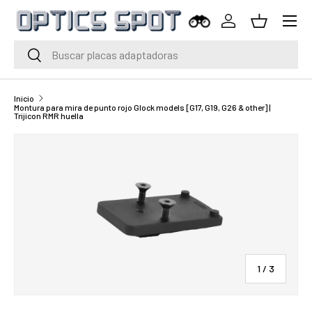
Menú
Saltar al contenido
Iniciar sesión
Cesta
Buscar
Buscar
Inicio
Montura para mira de punto rojo Glock models [G17, G19, G26 & other] |
Trijicon RMR huella
de
1
/
3