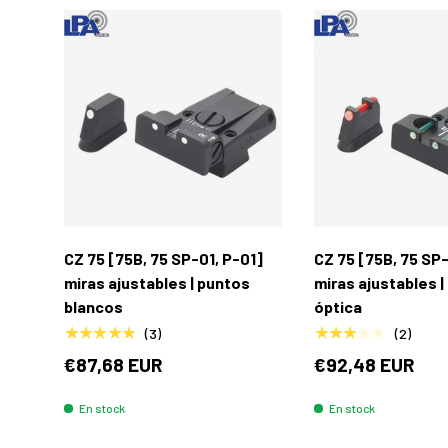
Añadir al carrito
CZ 75 [75B, 75 SP-01, P-01]
CZ 75 [75B, 75 SP-
miras ajustables | puntos
miras ajustables | 
blancos
óptica
★★★★★
★★★★★
(3)
(2)
€87,68 EUR
€92,48 EUR
En stock
En stock