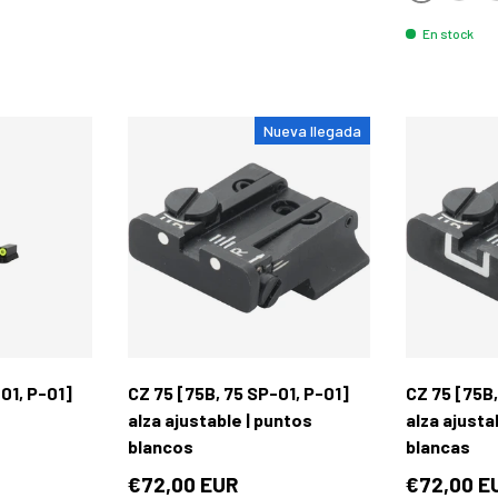
Rojo
Verde
A
En stock
Nueva llegada
Añadir al carrito
Añadir al carrito
01, P-01]
CZ 75 [75B, 75 SP-01, P-01]
CZ 75 [75B,
alza ajustable | puntos
alza ajustab
blancos
blancas
€72,00 EUR
€72,00 E