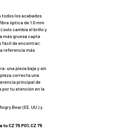
en todos los acabados
 fibra óptica de 1.0 mm
 solo cambia el brillo y
lla más gruesa capta
 fácil de encontrar;
na referencia más
a: una pieza baja y sin
 pieza correcta una
erencia principal de
 por tu atención en la
Angry Bear (EE. UU.) y
 tu CZ 75 P01, CZ 75