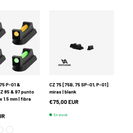
Elegir opciones
Añadir al carrit
75 P-01 &
CZ 75 [75B, 75 SP-01, P-01]
Z 85 & 97 punto
miras | blank
x 1.5 mm | fibra
€75,00 EUR
UR
En stock