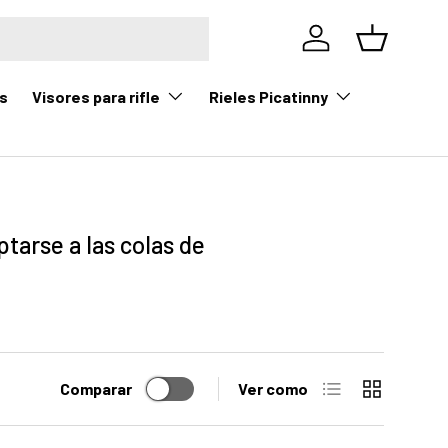
Iniciar sesión
Cesta
Visores para rifle
Rieles Picatinny
s
tarse a las colas de
Lista
Cuadrícula
Comparar
Ver como