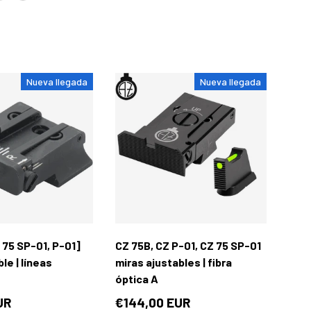
marillo
Naranja
Nueva llegada
Nueva llegada
Añadir al carrito
Elegir opcione
 75 SP-01, P-01]
CZ 75B, CZ P-01, CZ 75 SP-01
le | líneas
miras ajustables | fibra
óptica A
UR
€144,00 EUR