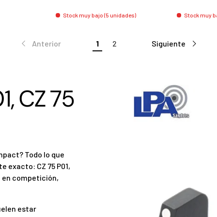
Stock muy bajo (5 unidades)
Stock muy ba
Anterior
1
2
Siguiente
1, CZ 75
ompact? Todo lo que
e exacto: CZ 75 P01,
 en competición,
uelen estar