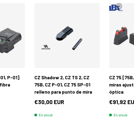
Añadir al carrito
Añadir al carrito
01, P-01]
CZ Shadow 2, CZ TS 2, CZ
CZ 75 [75B,
fibra
75B, CZ P-01, CZ 75 SP-01
miras ajust
relleno para punto de mira
óptica
€30,00 EUR
€91,92 E
En stock
En stock