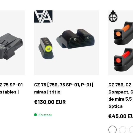
Añadir al carrito
Añadir al carrito
CZ 75 SP-01
CZ 75 [75B, 75 SP-01, P-01]
CZ 75B, CZ 
stables |
miras | tritio
Compact, C
de mira 5.5 
€130,00 EUR
óptica
En stock
€45,00 E