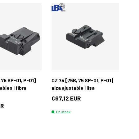
Añadir al carrito
Añadir al carrit
 75 SP-01, P-01]
CZ 75 [75B, 75 SP-01, P-01]
ables | fibra
alza ajustable | lisa
€67,12 EUR
UR
En stock