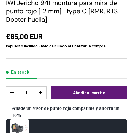
IWI Jericho 941 montura para mira de
punto rojo [12 mm] | type C [RMR, RTS,
Docter huella]
€85,00 EUR
Impuesto incluido
Envío
calculado al finalizar la compra.
En stock
Cant.
Añadir al carrito
-
+
Añade un visor de punto rojo compatible y ahorra un
10%
Use the Previous and Next buttons to navigate through product reco