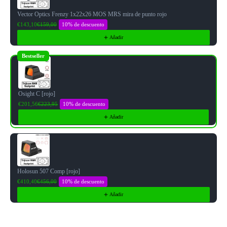
Vector Optics Frenzy 1x22x26 MOS MRS mira de punto rojo
10% de descuento
€143,10
€159,00
Añadir
Bestseller
Osight C [rojo]
10% de descuento
€201,56
€223,95
Añadir
Holosun 507 Comp [rojo]
10% de descuento
€410,40
€456,00
Añadir