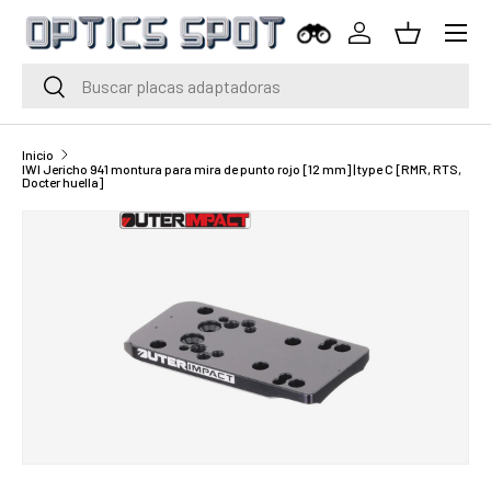
Menú
Saltar al contenido
Iniciar sesión
Cesta
Buscar
Buscar
Inicio
IWI Jericho 941 montura para mira de punto rojo [12 mm] | type C [RMR, RTS,
Docter huella]