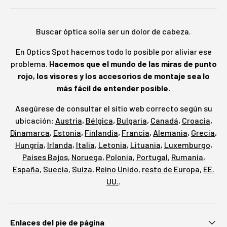
Buscar óptica solía ser un dolor de cabeza.
En Optics Spot hacemos todo lo posible por aliviar ese
problema.
Hacemos que el mundo de las miras de punto
rojo, los visores y los accesorios de montaje sea lo
más fácil de entender posible.
Asegúrese de consultar el sitio web correcto según su
ubicación:
Austria
,
Bélgica
,
Bulgaria
,
Canadá
,
Croacia
,
Dinamarca
,
Estonia
,
Finlandia
,
Francia
,
Alemania
,
Grecia
,
Hungría
,
Irlanda
,
Italia
,
Letonia
,
Lituania
,
Luxemburgo
,
Países Bajos
,
Noruega
,
Polonia
,
Portugal
,
Rumanía
,
España
,
Suecia
,
Suiza
,
Reino Unido
,
resto de Europa
,
EE.
UU.
.
Enlaces del pie de página