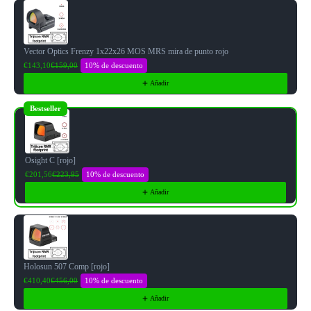
Use the Previous and Next buttons to navigate through product reco
Vector Optics Frenzy 1x22x26 MOS MRS mira de punto rojo
10% de descuento
€143,10
€159,00
Añadir
Bestseller
Osight C [rojo]
10% de descuento
€201,56
€223,95
Añadir
Holosun 507 Comp [rojo]
10% de descuento
€410,40
€456,00
Añadir