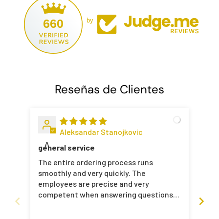
660
by
Reseñas de Clientes
Aleksandar Stanojkovic
A
C
general service
Gre
The entire ordering process runs
Thi
smoothly and very quickly. The
M9A3. Gunsmith said it 
employees are precise and very
put
competent when answering questions
re
about products. I can definitely
recommend the shop.