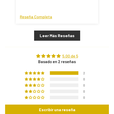
Reseña Completa
Res
Leer Más Reseñas
5.00 de 5
Basado en 2 reseñas
2
0
0
0
0
Escribir una reseña