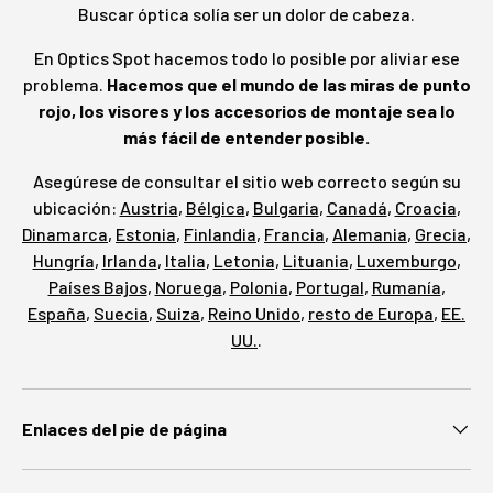
Buscar óptica solía ser un dolor de cabeza.
En Optics Spot hacemos todo lo posible por aliviar ese
problema.
Hacemos que el mundo de las miras de punto
rojo, los visores y los accesorios de montaje sea lo
más fácil de entender posible.
Asegúrese de consultar el sitio web correcto según su
ubicación:
Austria
,
Bélgica
,
Bulgaria
,
Canadá
,
Croacia
,
Dinamarca
,
Estonia
,
Finlandia
,
Francia
,
Alemania
,
Grecia
,
Hungría
,
Irlanda
,
Italia
,
Letonia
,
Lituania
,
Luxemburgo
,
Países Bajos
,
Noruega
,
Polonia
,
Portugal
,
Rumanía
,
España
,
Suecia
,
Suiza
,
Reino Unido
,
resto de Europa
,
EE.
UU.
.
Enlaces del pie de página