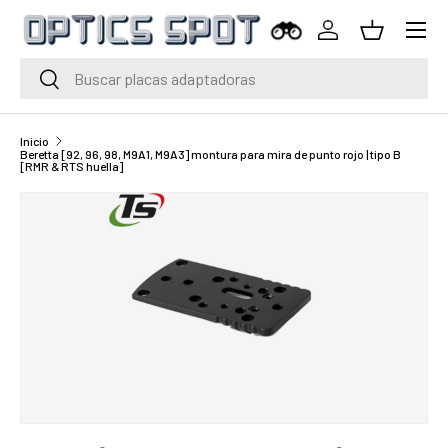
Menú
Saltar al contenido
Iniciar sesión
Cesta
Buscar
Buscar
Inicio
Beretta [92, 96, 98, M9A1, M9A3] montura para mira de punto rojo | tipo B
[RMR & RTS huella]