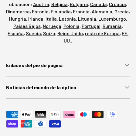
ubicación:
Austria
,
Bélgica
,
Bulgaria
,
Canadá
,
Croacia
,
Dinamarca
,
Estonia
,
Finlandia
,
Francia
,
Alemania
,
Grecia
,
Hungría
,
Irlanda
,
Italia
,
Letonia
,
Lituania
,
Luxemburgo
,
Países Bajos
,
Noruega
,
Polonia
,
Portugal
,
Rumanía
,
España
,
Suecia
,
Suiza
,
Reino Unido
,
resto de Europa
,
EE.
UU.
.
Enlaces del pie de página
Noticias del mundo de la óptica
Métodos de pago aceptados