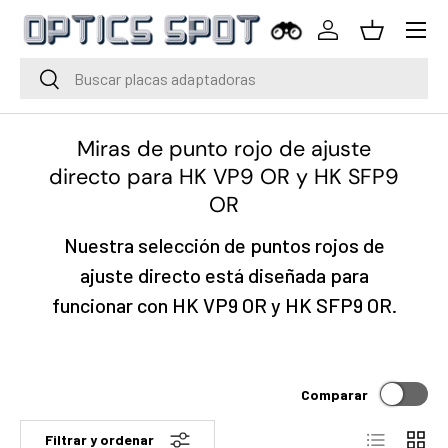
Menú
Saltar al contenido
Iniciar sesión
Cesta
Buscar
Buscar
Miras de punto rojo de ajuste
directo para HK VP9 OR y HK SFP9
OR
Nuestra selección de puntos rojos de
ajuste directo está diseñada para
funcionar con HK VP9 OR y HK SFP9 OR.
Comparar
Lista
Cuadr
Filtrar y ordenar