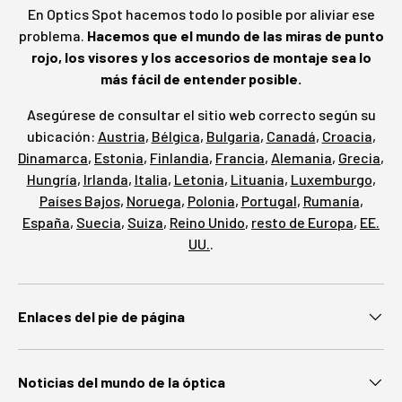
En Optics Spot hacemos todo lo posible por aliviar ese
problema.
Hacemos que el mundo de las miras de punto
rojo, los visores y los accesorios de montaje sea lo
más fácil de entender posible.
Asegúrese de consultar el sitio web correcto según su
ubicación:
Austria
,
Bélgica
,
Bulgaria
,
Canadá
,
Croacia
,
Dinamarca
,
Estonia
,
Finlandia
,
Francia
,
Alemania
,
Grecia
,
Hungría
,
Irlanda
,
Italia
,
Letonia
,
Lituania
,
Luxemburgo
,
Países Bajos
,
Noruega
,
Polonia
,
Portugal
,
Rumanía
,
España
,
Suecia
,
Suiza
,
Reino Unido
,
resto de Europa
,
EE.
UU.
.
Enlaces del pie de página
Noticias del mundo de la óptica